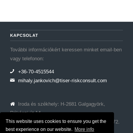
KAPCSOLAT
További információkért keressen minket email-ben
vagy telefonon:
+36-70-4515544
mihaly.jankovich@tiser-riskconsult.com
Iroda és székhely: H-2681 Galgagyörk,
Rákóczi út 14.
This website uses cookies to ensure you get the
Levelezési cím: H-2314 Halásztelek, Mária u. 72.
best experience on our website.
More info