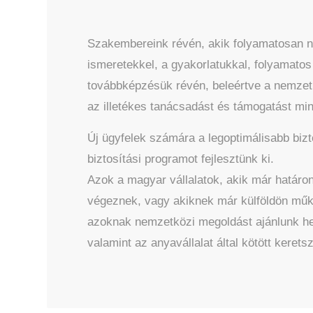
Szakembereink révén, akik folyamatosan n
ismeretekkel, a gyakorlatukkal, folyamato
továbbképzésük révén, beleértve a nemzetkö
az illetékes tanácsadást és támogatást min
Új ügyfelek számára a legoptimálisabb bizto
biztosítási programot fejlesztünk ki.
Azok a magyar vállalatok, akik már határon
végeznek, vagy akiknek már külföldön műkö
azoknak nemzetközi megoldást ajánlunk hel
valamint az anyavállalat által kötött kerets