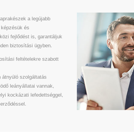
aprakészek a legújabb
s képzésük és
zi fejlődést is, garantáljuk
den biztosítási ügyben.
sítási feltételekre szabott
 átnyúló szolgáltatás
dő leányállatai vannak,
yi kockázati lefedettséggel,
zerződéssel.