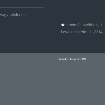
vagy telefonon:
Iroda és székhely: H
Levelezési cím: H-2314 H
Web development: SRG