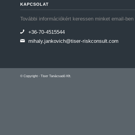
KAPCSOLAT
További információkért keressen minket email-ben 
+36-70-4515544
mihaly.jankovich@tiser-riskconsult.com
© Copyright - Tiser Tanácsadó Kft.