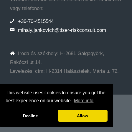
vagy telefonon:
+36-70-4515544
mihaly.jankovich@tiser-riskconsult.com
Iroda és székhely: H-2681 Galgagyörk,
Rákóczi út 14.
Levelezési cím: H-2314 Halásztelek, Mária u. 72.
This website uses cookies to ensure you get the
best experience on our website.
More info
© Copyright - Tiser Tanácsadó Kft.
Web development: SRG
Decline
Allow