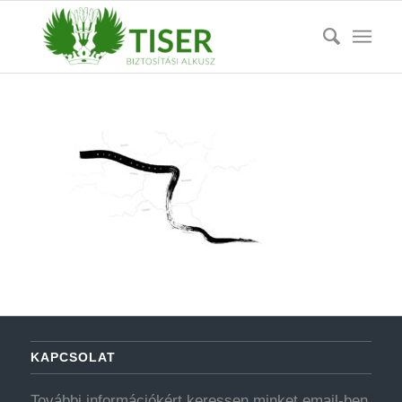
KAPCSOLAT
További információkért keressen minket email-ben