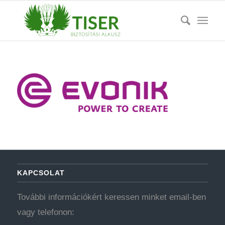
KAPCSOLAT
További információkért keressen minket email-ben
vagy telefonon: