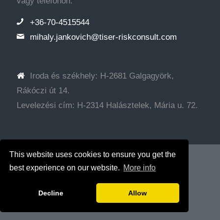
vagy telefonon:
+36-70-4515544
mihaly.jankovich@tiser-riskconsult.com
Iroda és székhely: H-2681 Galgagyörk,
Rákóczi út 14.
Levelezési cím: H-2314 Halásztelek, Mária u. 72.
This website uses cookies to ensure you get the
© Copyright - Tiser Tanácsadó Kft.
Web development: SRG
best experience on our website.
More info
Decline
Allow