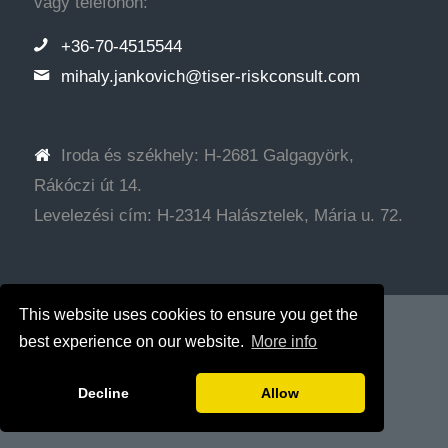
vagy telefonon:
+36-70-4515544
mihaly.jankovich@tiser-riskconsult.com
Iroda és székhely: H-2681 Galgagyörk,
Rákóczi út 14.
Levelezési cím: H-2314 Halásztelek, Mária u. 72.
This website uses cookies to ensure you get the
© Copyright - Tiser Tanácsadó Kft.
Web development: SRG
best experience on our website.
More info
Decline
Allow