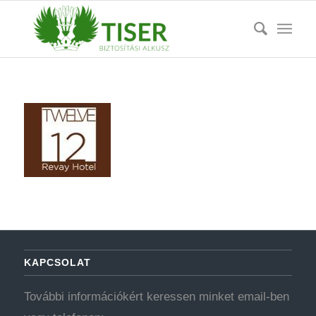
KAPCSOLAT
További információkért keressen minket email-ben