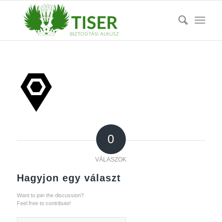
0
VÁLASZOK
Hagyjon egy választ
Want to join the discussion?
Feel free to contribute!