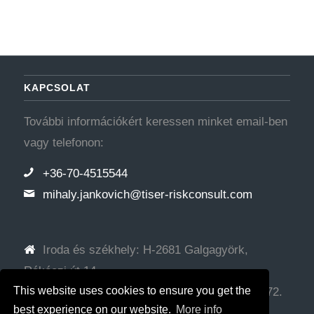
KAPCSOLAT
További információkért keressen minket email-ben
vagy telefonon:
+36-70-4515544
mihaly.jankovich@tiser-riskconsult.com
Iroda és székhely: H-2681 Galgagyörk,
Rákóczi út 14.
This website uses cookies to ensure you get the
Levelezési cím: H-2314 Halásztelek, Mária u. 72.
best experience on our website.
More info